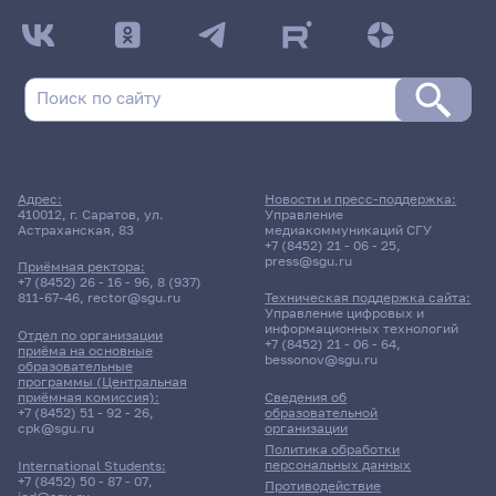
Адрес:
Новости и пресс-поддержка:
410012, г. Саратов, ул.
Управление
Астраханская, 83
медиакоммуникаций СГУ
+7 (8452) 21 - 06 - 25
,
press@sgu.ru
Приёмная ректора:
+7 (8452) 26 - 16 - 96
,
8 (937)
811-67-46
,
rector@sgu.ru
Техническая поддержка сайта:
Управление цифровых и
информационных технологий
Отдел по организации
+7 (8452) 21 - 06 - 64
,
приёма на основные
bessonov@sgu.ru
образовательные
программы (Центральная
приёмная комиссия):
Сведения об
+7 (8452) 51 - 92 - 26
,
образовательной
cpk@sgu.ru
организации
Политика обработки
персональных данных
International Students:
+7 (8452) 50 - 87 - 07
,
Противодействие