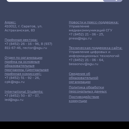
Адрес:
Новости и пресс-поддержка:
410012, г. Саратов, ул.
Управление
Астраханская, 83
медиакоммуникаций СГУ
+7 (8452) 21 - 06 - 25
,
press@sgu.ru
Приёмная ректора:
+7 (8452) 26 - 16 - 96
,
8 (937)
811-67-46
,
rector@sgu.ru
Техническая поддержка сайта:
Управление цифровых и
информационных технологий
Отдел по организации
+7 (8452) 21 - 06 - 64
,
приёма на основные
bessonov@sgu.ru
образовательные
программы (Центральная
приёмная комиссия):
Сведения об
+7 (8452) 51 - 92 - 26
,
образовательной
cpk@sgu.ru
организации
Политика обработки
персональных данных
International Students:
+7 (8452) 50 - 87 - 07
,
Противодействие
ied@sgu.ru
коррупции