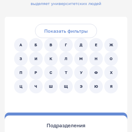
выделяет университетских людей
Скрыть фильтры
Поиск по ФИО сотрудника:
Показать фильтры
Поиск по подразделениям:
А
Б
В
Г
Д
Е
Ж
- Любой -
З
И
К
Л
М
Н
О
П
Р
С
Т
У
Ф
Х
Ц
Ч
Ш
Щ
Э
Ю
Я
Подразделения