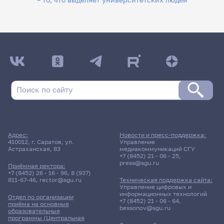
Адрес:
Новости и пресс-поддержка:
410012, г. Саратов, ул.
Управление
Астраханская, 83
медиакоммуникаций СГУ
+7 (8452) 21 - 06 - 25
,
press@sgu.ru
Приёмная ректора:
+7 (8452) 26 - 16 - 96
,
8 (937)
811-67-46
,
rector@sgu.ru
Техническая поддержка сайта:
Управление цифровых и
информационных технологий
Отдел по организации
+7 (8452) 21 - 06 - 64
,
приёма на основные
bessonov@sgu.ru
образовательные
программы (Центральная