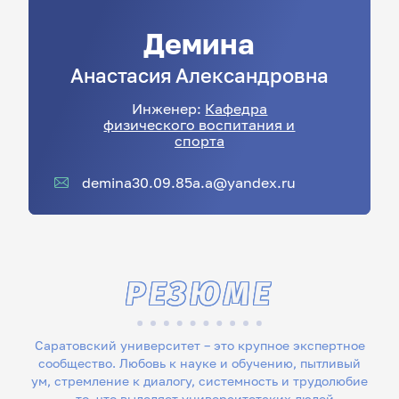
Демина
Анастасия
Александровна
Инженер:
Кафедра
физического воспитания и
спорта
demina30.09.85a.a@yandex.ru
РЕЗЮМЕ
Саратовский университет – это крупное экспертное
сообщество. Любовь к науке и обучению, пытливый
ум, стремление к диалогу, системность и трудолюбие
– то, что выделяет университетских людей