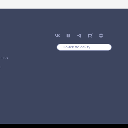
нных
u