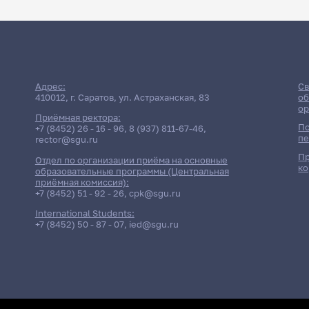
Адрес:
Св
410012, г. Саратов, ул. Астраханская, 83
об
ор
Приёмная ректора:
По
+7 (8452) 26 - 16 - 96
,
8 (937) 811-67-46
,
пе
rector@sgu.ru
Пр
Отдел по организации приёма на основные
ко
образовательные программы (Центральная
приёмная комиссия):
+7 (8452) 51 - 92 - 26
,
cpk@sgu.ru
International Students:
+7 (8452) 50 - 87 - 07
,
ied@sgu.ru