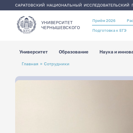
САРАТОВСКИЙ НАЦИОНАЛЬНЫЙ ИССЛЕДОВАТЕЛЬСКИЙ Г
Приём 2026
Ра
Header
УНИВЕРСИТЕТ
menu
ЧЕРНЫШЕВСКОГO
Подготовка к ЕГЭ
Университет
Образование
Наука и иннов
Перейти
Строка
Главная
Сотрудники
к
навигации
основному
содержанию