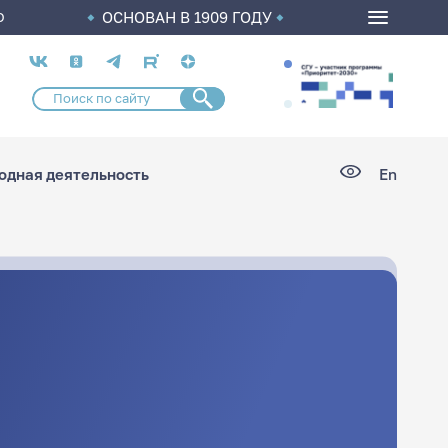
ОСНОВАН В 1909 ГОДУ
О
Социальные
сети
дная деятельность
En