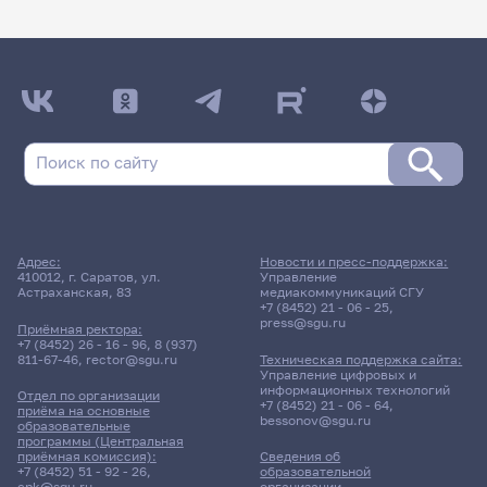
Адрес:
Новости и пресс-поддержка:
410012, г. Саратов, ул.
Управление
Астраханская, 83
медиакоммуникаций СГУ
+7 (8452) 21 - 06 - 25
,
press@sgu.ru
Приёмная ректора:
+7 (8452) 26 - 16 - 96
,
8 (937)
811-67-46
,
rector@sgu.ru
Техническая поддержка сайта:
Управление цифровых и
информационных технологий
Отдел по организации
+7 (8452) 21 - 06 - 64
,
приёма на основные
bessonov@sgu.ru
образовательные
программы (Центральная
приёмная комиссия):
Сведения об
+7 (8452) 51 - 92 - 26
,
образовательной
cpk@sgu.ru
организации