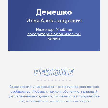
Демешко
Илья
Александрович
Инженер:
Учебная
лаборатория органической
химии
РЕЗЮМЕ
Саратовский университет – это крупное экспертное
сообщество. Любовь к науке и обучению, пытливый
ум, стремление к диалогу, системность и трудолюбие
– то, что выделяет университетских людей