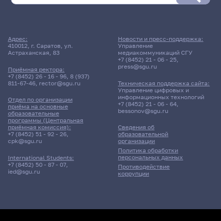
Адрес:
Новости и пресс-поддержка:
410012, г. Саратов, ул.
Управление
Астраханская, 83
медиакоммуникаций СГУ
+7 (8452) 21 - 06 - 25
,
press@sgu.ru
Приёмная ректора:
+7 (8452) 26 - 16 - 96
,
8 (937)
811-67-46
,
rector@sgu.ru
Техническая поддержка сайта:
Управление цифровых и
информационных технологий
Отдел по организации
+7 (8452) 21 - 06 - 64
,
приёма на основные
bessonov@sgu.ru
образовательные
программы (Центральная
приёмная комиссия):
Сведения об
+7 (8452) 51 - 92 - 26
,
образовательной
cpk@sgu.ru
организации
Политика обработки
персональных данных
International Students:
+7 (8452) 50 - 87 - 07
,
Противодействие
ied@sgu.ru
коррупции