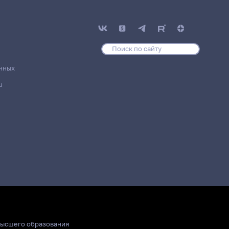
нных
u
высшего образования