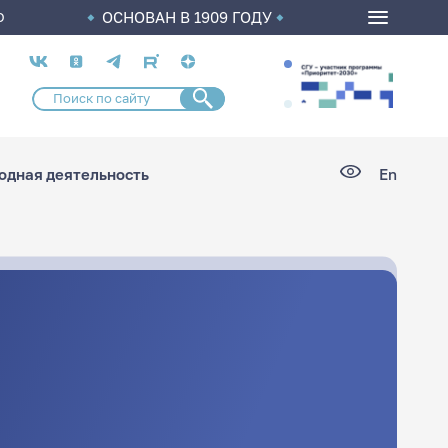
ОСНОВАН В 1909 ГОДУ
О
Социальные
сети
дная деятельность
En