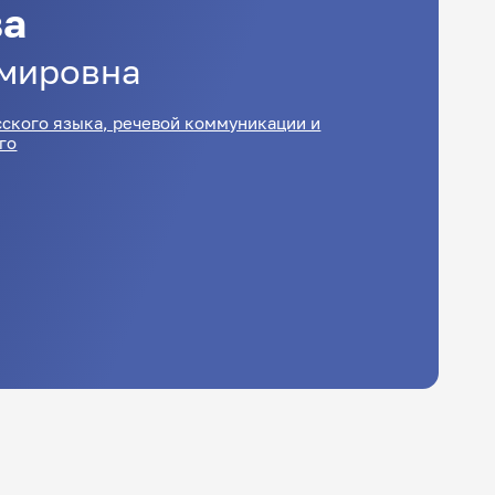
ва
мировна
ского языка, речевой коммуникации и
го