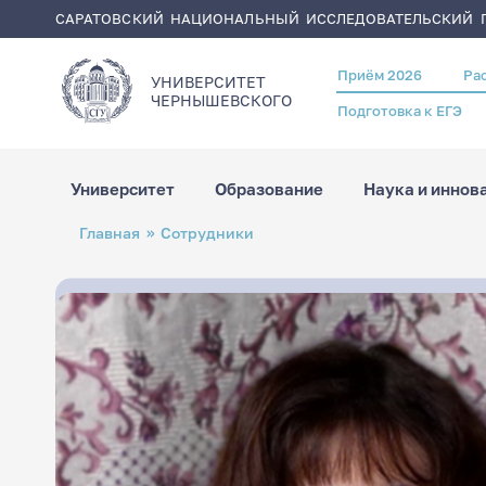
САРАТОВСКИЙ НАЦИОНАЛЬНЫЙ ИССЛЕДОВАТЕЛЬСКИЙ Г
Приём 2026
Ра
Header
УНИВЕРСИТЕТ
menu
ЧЕРНЫШЕВСКОГO
Подготовка к ЕГЭ
Университет
Образование
Наука и иннов
Перейти
Строка
Главная
Сотрудники
к
навигации
основному
содержанию