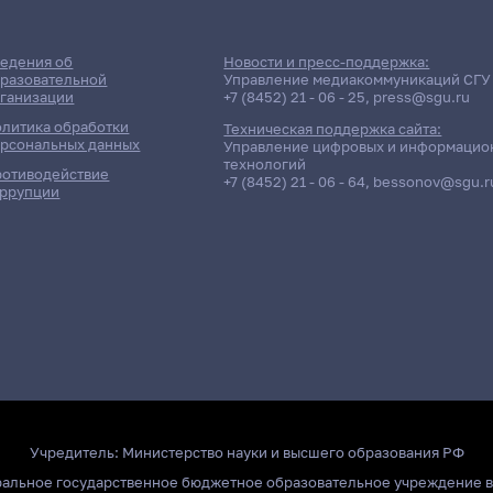
едения об
Новости и пресс-поддержка:
разовательной
Управление медиакоммуникаций СГУ
ганизации
+7 (8452) 21 - 06 - 25
,
press@sgu.ru
литика обработки
Техническая поддержка сайта:
рсональных данных
Управление цифровых и информацио
технологий
отиводействие
+7 (8452) 21 - 06 - 64
,
bessonov@sgu.r
ррупции
Учредитель:
Министерство науки и высшего образования РФ
ральное государственное бюджетное образовательное учреждение 