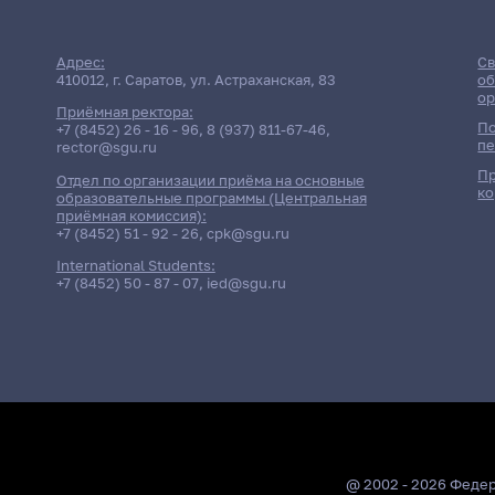
Адрес:
Св
410012, г. Саратов, ул. Астраханская, 83
об
ор
Приёмная ректора:
По
+7 (8452) 26 - 16 - 96
,
8 (937) 811-67-46
,
пе
rector@sgu.ru
Пр
Отдел по организации приёма на основные
ко
образовательные программы (Центральная
приёмная комиссия):
+7 (8452) 51 - 92 - 26
,
cpk@sgu.ru
International Students:
+7 (8452) 50 - 87 - 07
,
ied@sgu.ru
@ 2002 - 2026 Феде