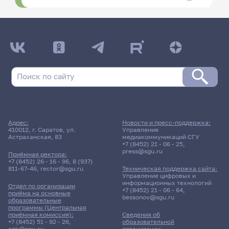
Адрес:
Новости и пресс-поддержка:
410012, г. Саратов, ул.
Управление
Астраханская, 83
медиакоммуникаций СГУ
+7 (8452) 21 - 06 - 25
,
press@sgu.ru
Приёмная ректора:
+7 (8452) 26 - 16 - 96
,
8 (937)
811-67-46
,
rector@sgu.ru
Техническая поддержка сайта:
Управление цифровых и
информационных технологий
Отдел по организации
+7 (8452) 21 - 06 - 64
,
приёма на основные
bessonov@sgu.ru
образовательные
программы (Центральная
приёмная комиссия):
Сведения об
+7 (8452) 51 - 92 - 26
,
образовательной
cpk@sgu.ru
организации