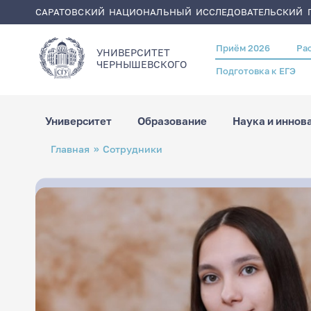
САРАТОВСКИЙ НАЦИОНАЛЬНЫЙ ИССЛЕДОВАТЕЛЬСКИЙ Г
Приём 2026
Ра
Header
УНИВЕРСИТЕТ
menu
ЧЕРНЫШЕВСКОГO
Подготовка к ЕГЭ
Университет
Образование
Наука и иннов
Перейти
Строка
Главная
Сотрудники
к
навигации
основному
содержанию