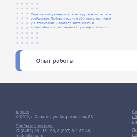
Саратовский университет – это крупное экспертное
сообщество. Любовь к науке и обучению, пытливый
ум, стремление к диалогу, системность и
трудолюбие – то, что выделяет университетских
людей
Опыт работы
Адрес:
Св
410012, г. Саратов, ул. Астраханская, 83
об
ор
Приёмная ректора:
По
+7 (8452) 26 - 16 - 96
,
8 (937) 811-67-46
,
пе
rector@sgu.ru