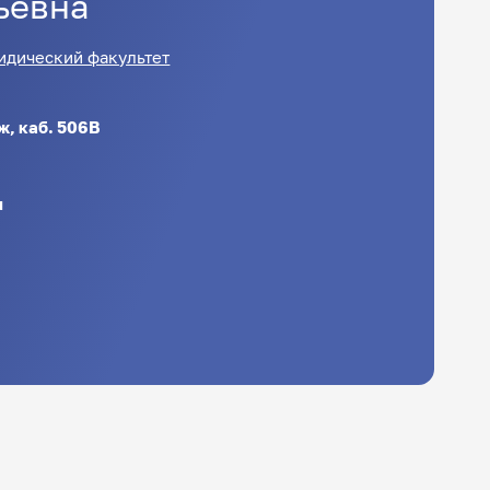
ьевна
идический факультет
аж, каб. 506В
u