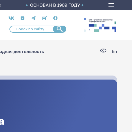
ОСНОВАН В 1909 ГОДУ
О
Социальные
сети
дная деятельность
En
а