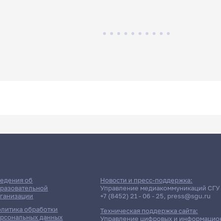
едения об
Новости и пресс-поддержка:
разовательной
Управление медиакоммуникаций СГУ
ганизации
+7 (8452) 21 - 06 - 25
,
press@sgu.ru
литика обработки
Техническая поддержка сайта:
рсональных данных
Управление цифровых и информацио