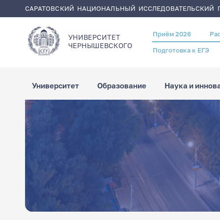
САРАТОВСКИЙ НАЦИОНАЛЬНЫЙ ИССЛЕДОВАТЕЛЬСКИЙ Г
Перейти
Строка
Главная
Сотрудники
к
навигации
основному
содержанию
Приём 2026
Ра
Header
УНИВЕРСИТЕТ
menu
ЧЕРНЫШЕВСКОГO
Подготовка к ЕГЭ
Университет
Образование
Наука и иннов