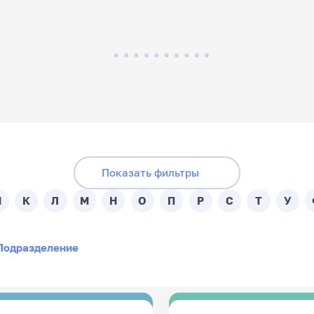
Скрыть фильтры
Поиск по подразделениям:
ника:
Показать фильтры
- Любой -
И
К
Л
М
Н
О
П
Р
С
Т
У
Подразделение