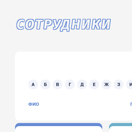
СОТРУДНИКИ
Поиск по ФИО сотруд
А
Б
В
Г
Д
Е
Ж
З
ФИО