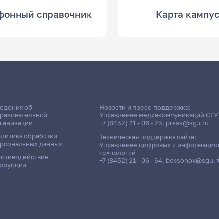
фонный справочник
Карта кампу
едения об
Новости и пресс-поддержка:
разовательной
Управление медиакоммуникаций СГУ
ганизации
+7 (8452) 21 - 06 - 25
,
press@sgu.ru
литика обработки
Техническая поддержка сайта:
рсональных данных
Управление цифровых и информацио
технологий
отиводействие
+7 (8452) 21 - 06 - 64
,
bessonov@sgu.r
ррупции