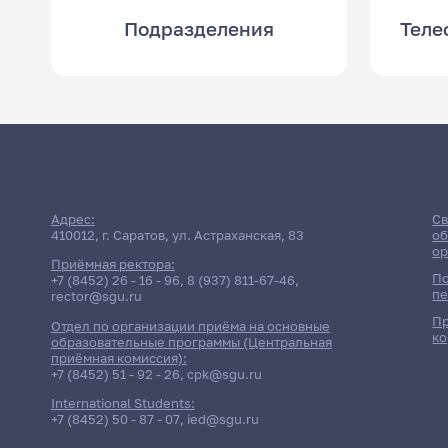
Подразделения
Теле
Адрес:
Св
410012, г. Саратов, ул. Астраханская, 83
об
ор
Приёмная ректора:
По
+7 (8452) 26 - 16 - 96
,
8 (937) 811-67-46
,
пе
rector@sgu.ru
Пр
Отдел по организации приёма на основные
ко
образовательные программы (Центральная
приёмная комиссия):
+7 (8452) 51 - 92 - 26
,
cpk@sgu.ru
International Students:
+7 (8452) 50 - 87 - 07
,
ied@sgu.ru