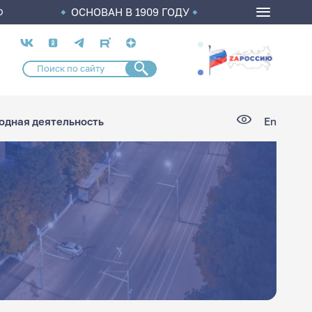
ОСНОВАН В 1909 ГОДУ
О
Социальные
сети
дная деятельность
En