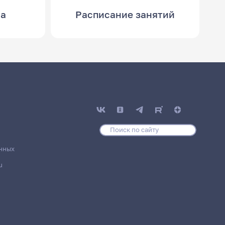
са
Расписание занятий
нных
u