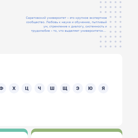
Саратовский университет – это крупное экспертное
сообщество. Любовь к науке и обучению, пытливый
ум, стремление к диалогу, системность и
трудолюбие – то, что выделяет университетских
людей
Ф
Х
Ц
Ч
Ш
Щ
Э
Ю
Я