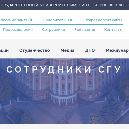
ОСУДАРСТВЕННЫЙ УНИВЕРСИТЕТ ИМЕНИ Н.Г. ЧЕРНЫШЕВСКОГ
списание занятий
Приоритет 2030
Старая версия сайта
Подразделения
Сотрудники
Реквизиты
Контакты
ации
Студенчество
Медиа
ДПО
Междунаро
СОТРУДНИКИ СГУ