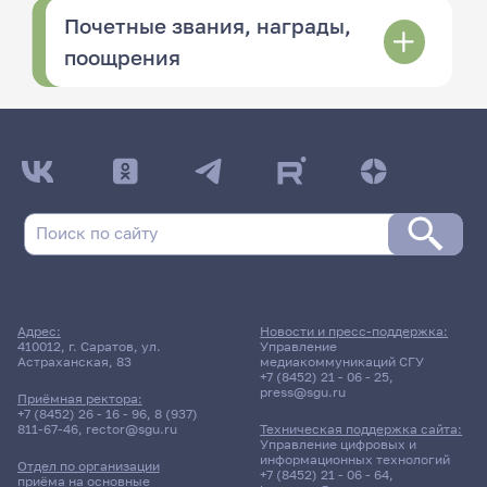
Почетные звания, награды,
поощрения
Адрес:
Новости и пресс-поддержка:
410012, г. Саратов, ул.
Управление
Астраханская, 83
медиакоммуникаций СГУ
+7 (8452) 21 - 06 - 25
,
press@sgu.ru
Приёмная ректора:
+7 (8452) 26 - 16 - 96
,
8 (937)
811-67-46
,
rector@sgu.ru
Техническая поддержка сайта:
Управление цифровых и
информационных технологий
Отдел по организации
+7 (8452) 21 - 06 - 64
,
приёма на основные