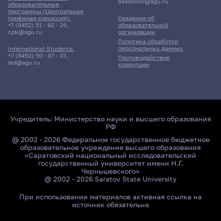
bessonov@sgu.ru
образовательные
программы (Центральная
приёмная комиссия):
Сведения об
+7 (8452) 51 - 92 - 26
,
образовательной
cpk@sgu.ru
организации
Политика обработки
персональных данных
International Students:
+7 (8452) 50 - 87 - 07
,
Противодействие
ied@sgu.ru
коррупции
Учредитель:
Министерство науки и высшего образования
РФ
@ 2002 - 2026 Федеральное государственное бюджетное
образовательное учреждение высшего образования
«Саратовский национальный исследовательский
государственный университет имени Н.Г.
Чернышевского»
@ 2002 - 2026 Saratov State University
При использовании материалов активная ссылка на
источник обязательна