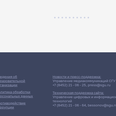
едения об
Новости и пресс-поддержка:
разовательной
Управление медиакоммуникаций СГУ
ганизации
+7 (8452) 21 - 06 - 25
,
press@sgu.ru
литика обработки
Техническая поддержка сайта:
рсональных данных
Управление цифровых и информацио
технологий
отиводействие
+7 (8452) 21 - 06 - 64
,
bessonov@sgu.r
ррупции