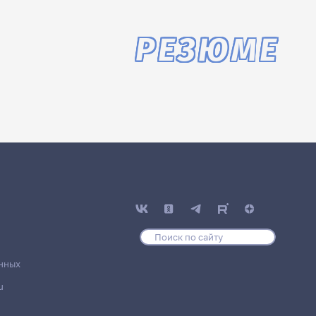
РЕЗЮМЕ
нных
u