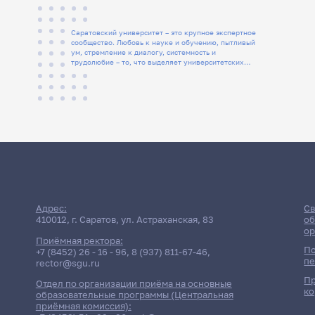
Саратовский университет – это крупное экспертное
сообщество. Любовь к науке и обучению, пытливый
ум, стремление к диалогу, системность и
трудолюбие – то, что выделяет университетских
людей
Адрес:
Св
410012, г. Саратов, ул. Астраханская, 83
об
ор
Приёмная ректора:
По
+7 (8452) 26 - 16 - 96
,
8 (937) 811-67-46
,
пе
rector@sgu.ru
Пр
Отдел по организации приёма на основные
ко
образовательные программы (Центральная
приёмная комиссия):