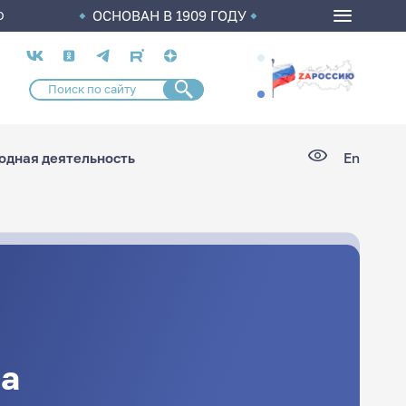
ОСНОВАН В 1909 ГОДУ
О
Социальные
сети
дная деятельность
En
а