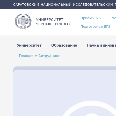
САРАТОВСКИЙ НАЦИОНАЛЬНЫЙ ИССЛЕДОВАТЕЛЬСКИЙ Г
Приём 2026
Ра
Header
УНИВЕРСИТЕТ
menu
ЧЕРНЫШЕВСКОГO
Подготовка к ЕГЭ
Университет
Образование
Наука и иннов
Перейти
Строка
Главная
Сотрудники
к
навигации
основному
содержанию