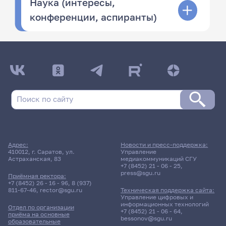
Наука (интересы,
конференции, аспиранты)
Адрес:
Новости и пресс-поддержка:
410012, г. Саратов, ул.
Управление
Астраханская, 83
медиакоммуникаций СГУ
+7 (8452) 21 - 06 - 25
,
press@sgu.ru
Приёмная ректора:
+7 (8452) 26 - 16 - 96
,
8 (937)
811-67-46
,
rector@sgu.ru
Техническая поддержка сайта:
Управление цифровых и
информационных технологий
Отдел по организации
+7 (8452) 21 - 06 - 64
,
приёма на основные
bessonov@sgu.ru
образовательные