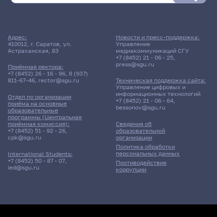
Адрес:
Новости и пресс-поддержка:
410012, г. Саратов, ул.
Управление
Астраханская, 83
медиакоммуникаций СГУ
+7 (8452) 21 - 06 - 25
,
press@sgu.ru
Приёмная ректора:
+7 (8452) 26 - 16 - 96
,
8 (937)
811-67-46
,
rector@sgu.ru
Техническая поддержка сайта:
Управление цифровых и
информационных технологий
Отдел по организации
+7 (8452) 21 - 06 - 64
,
приёма на основные
bessonov@sgu.ru
образовательные
программы (Центральная
приёмная комиссия):
Сведения об
+7 (8452) 51 - 92 - 26
,
образовательной
cpk@sgu.ru
организации
Политика обработки
персональных данных
International Students:
+7 (8452) 50 - 87 - 07
,
Противодействие
ied@sgu.ru
коррупции