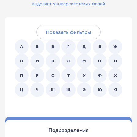
выделяет университетских людей
Скрыть фильтры
Поиск по ФИО сотрудника:
Показать фильтры
Поиск по подразделениям:
А
Б
В
Г
Д
Е
Ж
- Любой -
З
И
К
Л
М
Н
О
П
Р
С
Т
У
Ф
Х
Ц
Ч
Ш
Щ
Э
Ю
Я
Подразделения