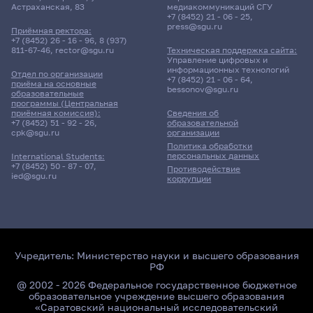
Астраханская, 83
медиакоммуникаций СГУ
+7 (8452) 21 - 06 - 25
,
press@sgu.ru
Приёмная ректора:
+7 (8452) 26 - 16 - 96
,
8 (937)
811-67-46
,
rector@sgu.ru
Техническая поддержка сайта:
Управление цифровых и
информационных технологий
Отдел по организации
+7 (8452) 21 - 06 - 64
,
приёма на основные
bessonov@sgu.ru
образовательные
программы (Центральная
приёмная комиссия):
Сведения об
+7 (8452) 51 - 92 - 26
,
образовательной
cpk@sgu.ru
организации
Политика обработки
персональных данных
International Students:
+7 (8452) 50 - 87 - 07
,
Противодействие
ied@sgu.ru
коррупции
Учредитель:
Министерство науки и высшего образования
РФ
@ 2002 - 2026 Федеральное государственное бюджетное
образовательное учреждение высшего образования
«Саратовский национальный исследовательский