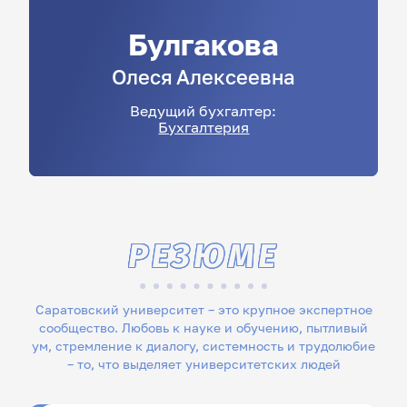
Булгакова
Олеся
Алексеевна
Ведущий бухгалтер:
Бухгалтерия
РЕЗЮМЕ
Саратовский университет – это крупное экспертное
сообщество. Любовь к науке и обучению, пытливый
ум, стремление к диалогу, системность и трудолюбие
– то, что выделяет университетских людей