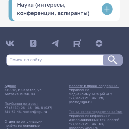
Наука (интересы,
конференции, аспиранты)
Адрес:
Новости и пресс-поддержка:
410012, г. Саратов, ул.
Управление
Астраханская, 83
медиакоммуникаций СГУ
+7 (8452) 21 - 06 - 25
,
press@sgu.ru
Приёмная ректора:
+7 (8452) 26 - 16 - 96
,
8 (937)
811-67-46
,
rector@sgu.ru
Техническая поддержка сайта:
Управление цифровых и
информационных технологий
Отдел по организации
+7 (8452) 21 - 06 - 64
,
приёма на основные
bessonov@sgu.ru