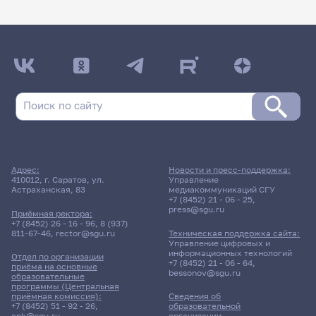
Адрес:
Новости и пресс-поддержка:
410012, г. Саратов, ул.
Управление
Астраханская, 83
медиакоммуникаций СГУ
+7 (8452) 21 - 06 - 25
,
press@sgu.ru
Приёмная ректора:
+7 (8452) 26 - 16 - 96
,
8 (937)
811-67-46
,
rector@sgu.ru
Техническая поддержка сайта:
Управление цифровых и
информационных технологий
Отдел по организации
+7 (8452) 21 - 06 - 64
,
приёма на основные
bessonov@sgu.ru
образовательные
программы (Центральная
приёмная комиссия):
Сведения об
+7 (8452) 51 - 92 - 26
,
образовательной
cpk@sgu.ru
организации