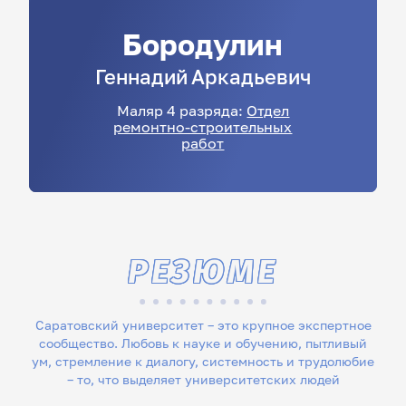
Бородулин
Геннадий
Аркадьевич
Маляр 4 разряда:
Отдел
ремонтно-строительных
работ
РЕЗЮМЕ
Саратовский университет – это крупное экспертное
сообщество. Любовь к науке и обучению, пытливый
ум, стремление к диалогу, системность и трудолюбие
– то, что выделяет университетских людей