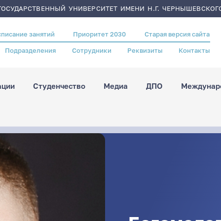
ОСУДАРСТВЕННЫЙ УНИВЕРСИТЕТ ИМЕНИ Н.Г. ЧЕРНЫШЕВСКОГ
списание занятий
Приоритет 2030
Старая версия сайта
Подразделения
Сотрудники
Реквизиты
Контакты
ации
Студенчество
Медиа
ДПО
Междунаро