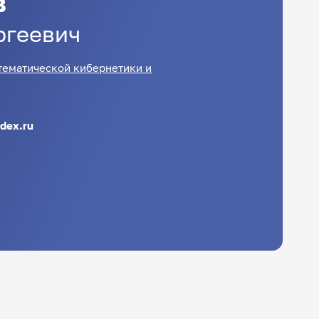
в
ргеевич
тематической кибернетики и
dex.ru