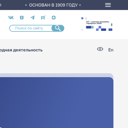
ОСНОВАН В 1909 ГОДУ
О
Социальные
сети
дная деятельность
En