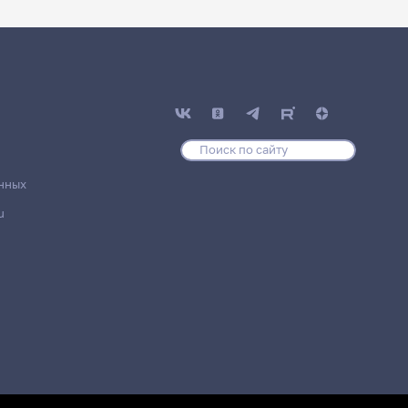
нных
u