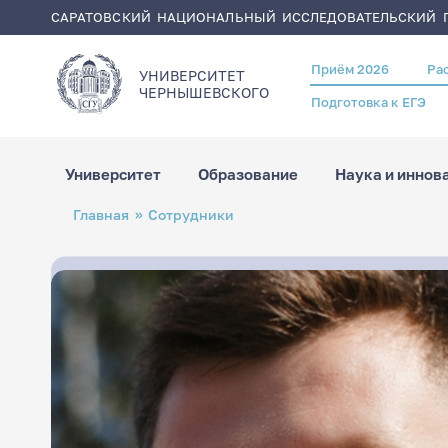
САРАТОВСКИЙ НАЦИОНАЛЬНЫЙ ИССЛЕДОВАТЕЛЬСКИЙ Г
Приём 2026
Ра
Header
УНИВЕРСИТЕТ
menu
ЧЕРНЫШЕВСКОГO
Подготовка к ЕГЭ
Университет
Образование
Наука и иннов
Перейти
Строка
Главная
Сотрудники
к
навигации
основному
содержанию