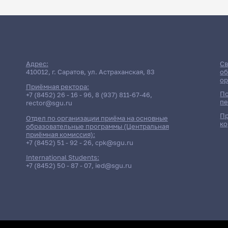
Адрес:
Св
410012, г. Саратов, ул. Астраханская, 83
об
ор
Приёмная ректора:
По
+7 (8452) 26 - 16 - 96
,
8 (937) 811-67-46
,
пе
rector@sgu.ru
Пр
Отдел по организации приёма на основные
ко
образовательные программы (Центральная
приёмная комиссия):
+7 (8452) 51 - 92 - 26
,
cpk@sgu.ru
International Students:
+7 (8452) 50 - 87 - 07
,
ied@sgu.ru