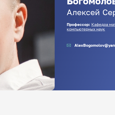
Богомоло
Алексей
Се
Профессор:
Кафедра ма
компьютерных наук
AlexBogomolov@yan