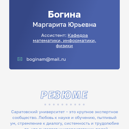
Богина
Маргарита
Юрьевна
Ассистент:
Кафедра
математики, информатики,
физики
boginam@mail.ru
РЕЗЮМЕ
Саратовский университет – это крупное экспертное
сообщество. Любовь к науке и обучению, пытливый
ум, стремление к диалогу, системность и трудолюбие
– то, что выделяет университетских людей