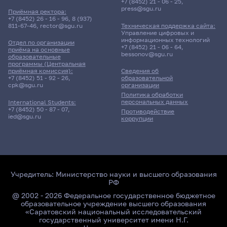
+7 (8452) 21 - 06 - 25
,
press@sgu.ru
Приёмная ректора:
+7 (8452) 26 - 16 - 96
,
8 (937)
811-67-46
,
rector@sgu.ru
Техническая поддержка сайта:
Управление цифровых и
информационных технологий
Отдел по организации
+7 (8452) 21 - 06 - 64
,
приёма на основные
bessonov@sgu.ru
образовательные
программы (Центральная
приёмная комиссия):
Сведения об
+7 (8452) 51 - 92 - 26
,
образовательной
cpk@sgu.ru
организации
Политика обработки
персональных данных
International Students:
+7 (8452) 50 - 87 - 07
,
Противодействие
ied@sgu.ru
коррупции
Учредитель:
Министерство науки и высшего образования
РФ
@ 2002 - 2026 Федеральное государственное бюджетное
образовательное учреждение высшего образования
«Саратовский национальный исследовательский
государственный университет имени Н.Г.