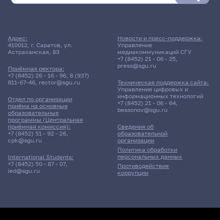
Адрес:
Новости и пресс-поддержка:
410012, г. Саратов, ул.
Управление
Астраханская, 83
медиакоммуникаций СГУ
+7 (8452) 21 - 06 - 25
,
press@sgu.ru
Приёмная ректора:
+7 (8452) 26 - 16 - 96
,
8 (937)
811-67-46
,
rector@sgu.ru
Техническая поддержка сайта:
Управление цифровых и
информационных технологий
Отдел по организации
+7 (8452) 21 - 06 - 64
,
приёма на основные
bessonov@sgu.ru
образовательные
программы (Центральная
приёмная комиссия):
Сведения об
+7 (8452) 51 - 92 - 26
,
образовательной
cpk@sgu.ru
организации
Политика обработки
персональных данных
International Students:
+7 (8452) 50 - 87 - 07
,
Противодействие
ied@sgu.ru
коррупции