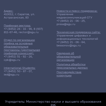
Адрес:
Новости и пресс-поддержка:
410012, г. Саратов, ул.
Управление
Астраханская, 83
медиакоммуникаций СГУ
+7 (8452) 21 - 06 - 25
,
press@sgu.ru
Приёмная ректора:
+7 (8452) 26 - 16 - 96
,
8 (937)
811-67-46
,
rector@sgu.ru
Техническая поддержка сайта:
Управление цифровых и
информационных технологий
Отдел по организации
+7 (8452) 21 - 06 - 64
,
приёма на основные
bessonov@sgu.ru
образовательные
программы (Центральная
приёмная комиссия):
Сведения об
+7 (8452) 51 - 92 - 26
,
образовательной
cpk@sgu.ru
организации
Политика обработки
персональных данных
International Students:
+7 (8452) 50 - 87 - 07
,
Противодействие
ied@sgu.ru
коррупции
Учредитель:
Министерство науки и высшего образования
РФ