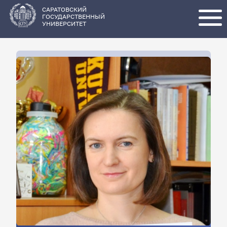
Перейти
к
основному
САРАТОВСКИЙ
содержанию
ГОСУДАРСТВЕННЫЙ
УНИВЕРСИТЕТ