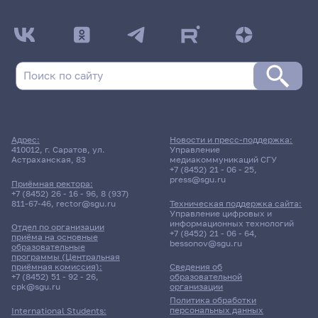
Адрес:
Новости и пресс-поддержка:
410012, г. Саратов, ул.
Управление
Астраханская, 83
медиакоммуникаций СГУ
+7 (8452) 21 - 06 - 25
,
press@sgu.ru
Приёмная ректора:
+7 (8452) 26 - 16 - 96
,
8 (937)
811-67-46
,
rector@sgu.ru
Техническая поддержка сайта:
Управление цифровых и
информационных технологий
Отдел по организации
+7 (8452) 21 - 06 - 64
,
приёма на основные
bessonov@sgu.ru
образовательные
программы (Центральная
приёмная комиссия):
Сведения об
+7 (8452) 51 - 92 - 26
,
образовательной
cpk@sgu.ru
организации
Политика обработки
персональных данных
International Students: