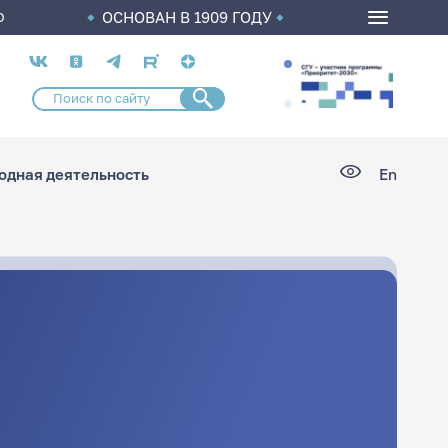
ОСНОВАН В 1909 ГОДУ
О
Социальные
сети
дная деятельность
En