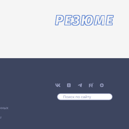
РЕЗЮМЕ
нных
u