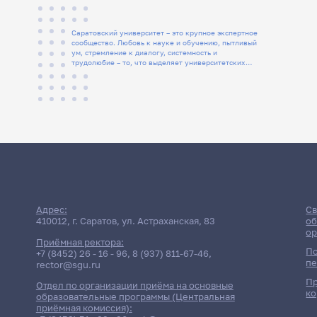
Саратовский университет – это крупное экспертное
сообщество. Любовь к науке и обучению, пытливый
ум, стремление к диалогу, системность и
трудолюбие – то, что выделяет университетских
людей
Адрес:
Св
410012, г. Саратов, ул. Астраханская, 83
об
ор
Приёмная ректора:
По
+7 (8452) 26 - 16 - 96
,
8 (937) 811-67-46
,
пе
rector@sgu.ru
Пр
Отдел по организации приёма на основные
ко
образовательные программы (Центральная
приёмная комиссия):