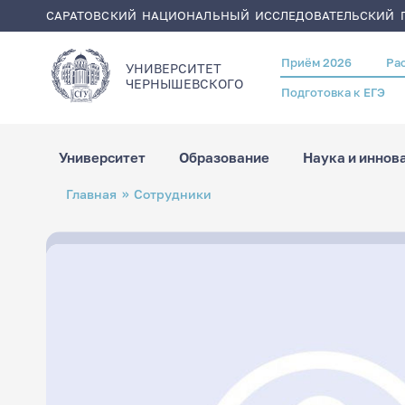
САРАТОВСКИЙ НАЦИОНАЛЬНЫЙ ИССЛЕДОВАТЕЛЬСКИЙ Г
Приём 2026
Ра
Header
УНИВЕРСИТЕТ
menu
ЧЕРНЫШЕВСКОГO
Подготовка к ЕГЭ
Университет
Образование
Наука и иннов
Перейти
Строка
Главная
Сотрудники
к
навигации
основному
содержанию