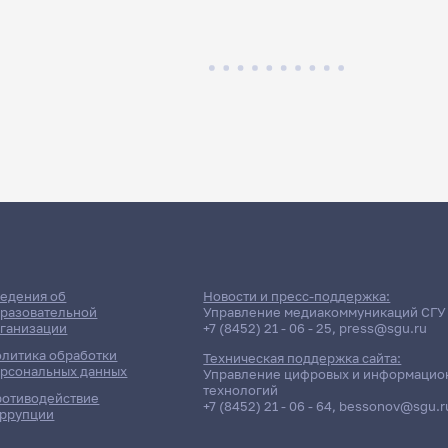
едения об
Новости и пресс-поддержка:
разовательной
Управление медиакоммуникаций СГУ
ганизации
+7 (8452) 21 - 06 - 25
,
press@sgu.ru
литика обработки
Техническая поддержка сайта:
рсональных данных
Управление цифровых и информацио
технологий
отиводействие
+7 (8452) 21 - 06 - 64
,
bessonov@sgu.r
ррупции