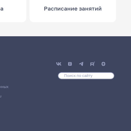
са
Расписание занятий
нных
u