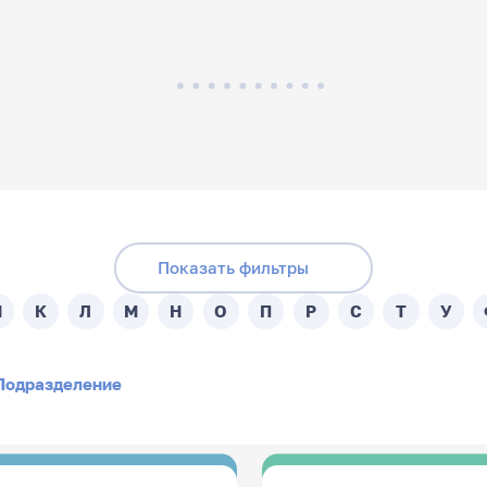
Скрыть фильтры
Поиск по подразделениям:
ника:
Показать фильтры
- Любой -
И
К
Л
М
Н
О
П
Р
С
Т
У
Подразделение