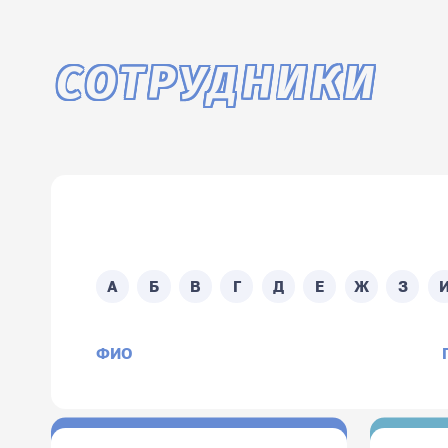
СОТРУДНИКИ
Поиск по ФИО сотруд
А
Б
В
Г
Д
Е
Ж
З
ФИО