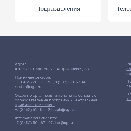
Подразделения
Теле
Адрес:
Св
410012, г. Саратов, ул. Астраханская, 83
об
ор
Приёмная ректора:
По
+7 (8452) 26 - 16 - 96
,
8 (937) 811-67-46
,
пе
rector@sgu.ru
Пр
Отдел по организации приёма на основные
ко
образовательные программы (Центральная
приёмная комиссия):
+7 (8452) 51 - 92 - 26
,
cpk@sgu.ru
International Students:
+7 (8452) 50 - 87 - 07
,
ied@sgu.ru