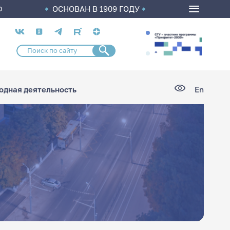
ОСНОВАН В 1909 ГОДУ
О
Социальные
сети
дная деятельность
En