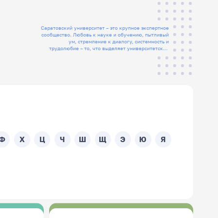
Саратовский университет – это крупное экспертное
сообщество. Любовь к науке и обучению, пытливый
ум, стремление к диалогу, системность и
трудолюбие – то, что выделяет университетских
людей
Ф
Х
Ц
Ч
Ш
Щ
Э
Ю
Я