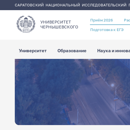
САРАТОВСКИЙ НАЦИОНАЛЬНЫЙ ИССЛЕДОВАТЕЛЬСКИЙ Г
Перейти
Строка
Главная
Сотрудники
к
навигации
основному
содержанию
Приём 2026
Ра
Header
УНИВЕРСИТЕТ
menu
ЧЕРНЫШЕВСКОГO
Подготовка к ЕГЭ
Университет
Образование
Наука и иннов