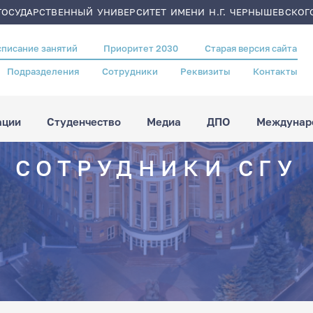
ОСУДАРСТВЕННЫЙ УНИВЕРСИТЕТ ИМЕНИ Н.Г. ЧЕРНЫШЕВСКОГ
списание занятий
Приоритет 2030
Старая версия сайта
Подразделения
Сотрудники
Реквизиты
Контакты
ации
Студенчество
Медиа
ДПО
Междунаро
СОТРУДНИКИ СГУ