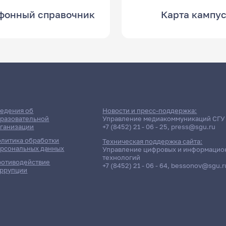
фонный справочник
Карта кампу
едения об
Новости и пресс-поддержка:
разовательной
Управление медиакоммуникаций СГУ
ганизации
+7 (8452) 21 - 06 - 25
,
press@sgu.ru
литика обработки
Техническая поддержка сайта:
рсональных данных
Управление цифровых и информацио
технологий
отиводействие
+7 (8452) 21 - 06 - 64
,
bessonov@sgu.r
ррупции