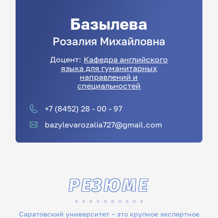
Базылева
Розалия
Михайловна
Доцент:
Кафедра английского
языка для гуманитарных
направлений и
специальностей
+7 (8452) 28 - 00 - 97
bazylevarozalia727@gmail.com
РЕЗЮМЕ
Саратовский университет – это крупное экспертное