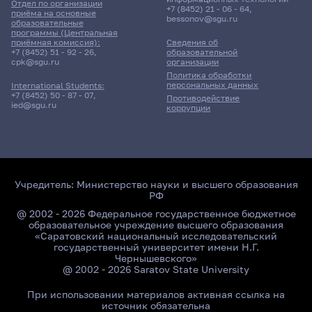
Отдел по организации
+7 (8452) 21 - 06 - 64
,
приёма на основные
bessonov@sgu.ru
образовательные
программы (Центральная
приёмная комиссия):
Сведения об
+7 (8452) 51 - 92 - 26
,
образовательной
cpk@sgu.ru
организации
Политика обработки
персональных данных
International Students:
+7 (8452) 50 - 87 - 07
,
Противодействие
ied@sgu.ru
коррупции
Учредитель:
Министерство науки и высшего образования
РФ
@ 2002 - 2026 Федеральное государственное бюджетное
образовательное учреждение высшего образования
«Саратовский национальный исследовательский
государственный университет имени Н.Г.
Чернышевского»
@ 2002 - 2026 Saratov State University
При использовании материалов активная ссылка на
источник обязательна