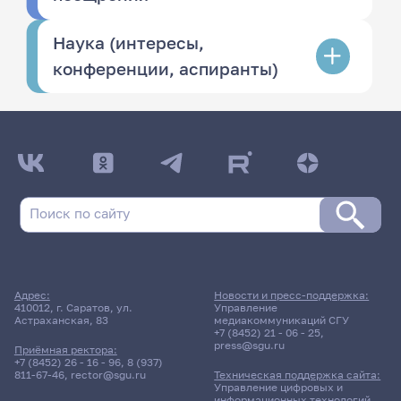
Наука (интересы,
конференции, аспиранты)
Адрес:
Новости и пресс-поддержка:
410012, г. Саратов, ул.
Управление
Астраханская, 83
медиакоммуникаций СГУ
+7 (8452) 21 - 06 - 25
,
press@sgu.ru
Приёмная ректора:
+7 (8452) 26 - 16 - 96
,
8 (937)
811-67-46
,
rector@sgu.ru
Техническая поддержка сайта:
Управление цифровых и
информационных технологий