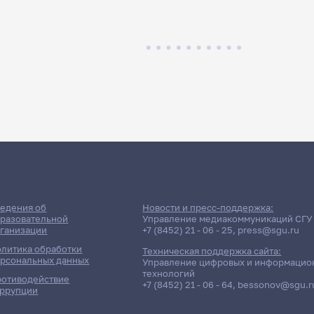
едения об
Новости и пресс-поддержка:
разовательной
Управление медиакоммуникаций СГУ
ганизации
+7 (8452) 21 - 06 - 25
,
press@sgu.ru
литика обработки
Техническая поддержка сайта:
рсональных данных
Управление цифровых и информацио
технологий
отиводействие
+7 (8452) 21 - 06 - 64
,
bessonov@sgu.r
ррупции