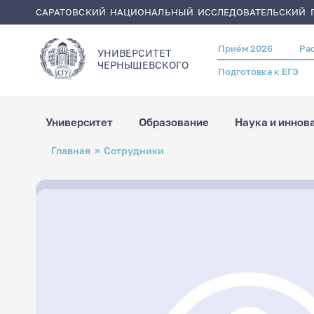
САРАТОВСКИЙ НАЦИОНАЛЬНЫЙ ИССЛЕДОВАТЕЛЬСКИЙ Г
Приём 2026
Ра
Header
УНИВЕРСИТЕТ
menu
ЧЕРНЫШЕВСКОГO
Подготовка к ЕГЭ
Университет
Образование
Наука и иннов
Перейти
Строка
Главная
Сотрудники
к
навигации
основному
содержанию