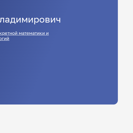
ладимирович
кретной математики и
огий