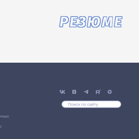
РЕЗЮМЕ
нных
u