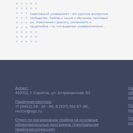
Саратовский университет – это крупное экспертное
сообщество. Любовь к науке и обучению, пытливый
ум, стремление к диалогу, системность и
трудолюбие – то, что выделяет университетских
людей
Адрес:
Св
410012, г. Саратов, ул. Астраханская, 83
об
ор
Приёмная ректора:
По
+7 (8452) 26 - 16 - 96
,
8 (937) 811-67-46
,
пе
rector@sgu.ru
Пр
Отдел по организации приёма на основные
ко
образовательные программы (Центральная
приёмная комиссия):