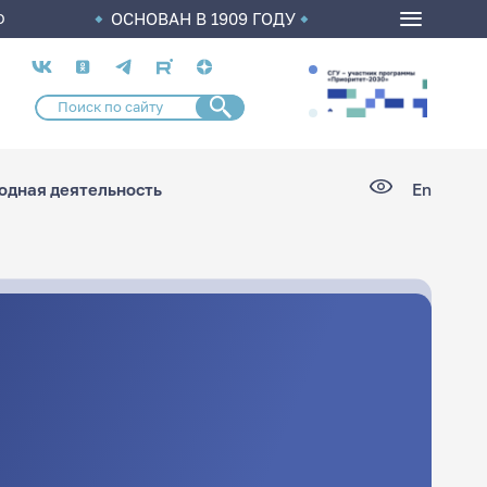
ОСНОВАН В 1909 ГОДУ
О
Социальные
сети
дная деятельность
En