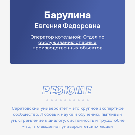
Барулина
Евгения
Федоровна
Оператор котельной:
Отдел по
обслуживанию опасных
производственных объектов
РЕЗЮМЕ
Саратовский университет – это крупное экспертное
сообщество. Любовь к науке и обучению, пытливый
ум, стремление к диалогу, системность и трудолюбие
– то, что выделяет университетских людей