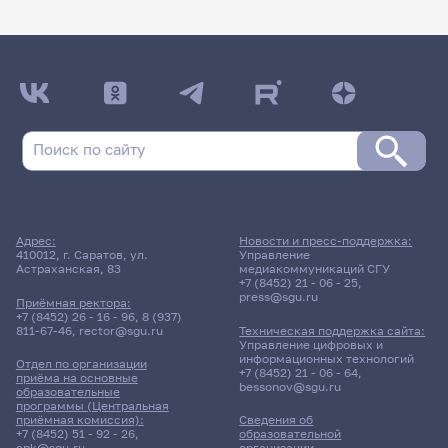
Адрес:
Новости и пресс-поддержка:
410012, г. Саратов, ул.
Управление
Астраханская, 83
медиакоммуникаций СГУ
+7 (8452) 21 - 06 - 25
,
press@sgu.ru
Приёмная ректора:
+7 (8452) 26 - 16 - 96
,
8 (937)
811-67-46
,
rector@sgu.ru
Техническая поддержка сайта:
Управление цифровых и
информационных технологий
Отдел по организации
+7 (8452) 21 - 06 - 64
,
приёма на основные
bessonov@sgu.ru
образовательные
программы (Центральная
приёмная комиссия):
Сведения об
+7 (8452) 51 - 92 - 26
,
образовательной
cpk@sgu.ru
организации