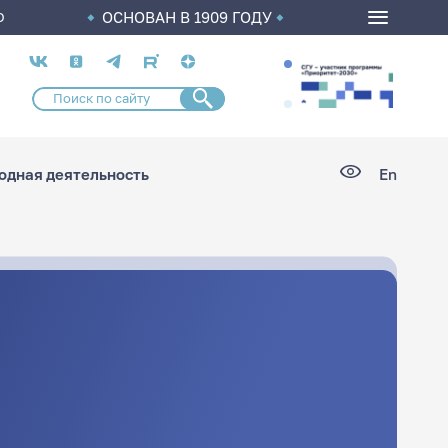
ОСНОВАН В 1909 ГОДУ
О
Социальные
сети
дная деятельность
En