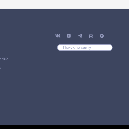
нных
u