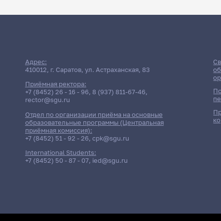
Адрес:
Св
410012, г. Саратов, ул. Астраханская, 83
об
ор
Приёмная ректора:
По
+7 (8452) 26 - 16 - 96
,
8 (937) 811-67-46
,
пе
rector@sgu.ru
Пр
Отдел по организации приёма на основные
ко
образовательные программы (Центральная
приёмная комиссия):
+7 (8452) 51 - 92 - 26
,
cpk@sgu.ru
International Students:
+7 (8452) 50 - 87 - 07
,
ied@sgu.ru