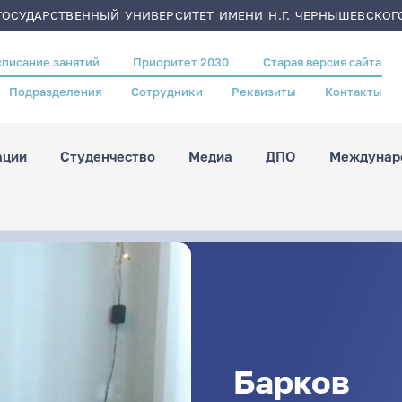
ОСУДАРСТВЕННЫЙ УНИВЕРСИТЕТ ИМЕНИ Н.Г. ЧЕРНЫШЕВСКОГ
списание занятий
Приоритет 2030
Старая версия сайта
Подразделения
Сотрудники
Реквизиты
Контакты
ации
Студенчество
Медиа
ДПО
Междунаро
Барков