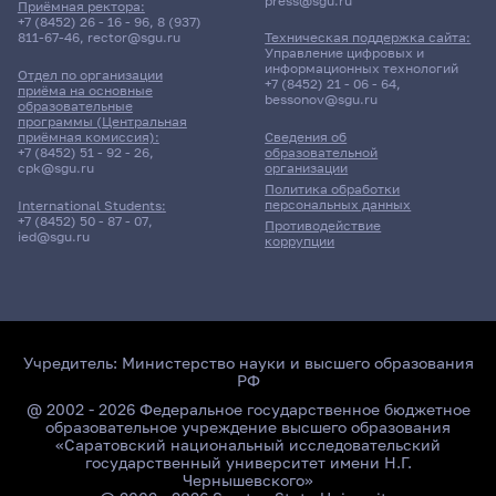
press@sgu.ru
Приёмная ректора:
+7 (8452) 26 - 16 - 96
,
8 (937)
811-67-46
,
rector@sgu.ru
Техническая поддержка сайта:
Управление цифровых и
информационных технологий
Отдел по организации
+7 (8452) 21 - 06 - 64
,
приёма на основные
bessonov@sgu.ru
образовательные
программы (Центральная
приёмная комиссия):
Сведения об
+7 (8452) 51 - 92 - 26
,
образовательной
cpk@sgu.ru
организации
Политика обработки
персональных данных
International Students:
+7 (8452) 50 - 87 - 07
,
Противодействие
ied@sgu.ru
коррупции
Учредитель:
Министерство науки и высшего образования
РФ
@ 2002 - 2026 Федеральное государственное бюджетное
образовательное учреждение высшего образования
«Саратовский национальный исследовательский
государственный университет имени Н.Г.
Чернышевского»