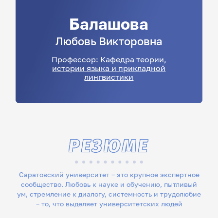
Балашова
Любовь
Викторовна
Профессор:
Кафедра теории,
истории языка и прикладной
лингвистики
РЕЗЮМЕ
Саратовский университет – это крупное экспертное
сообщество. Любовь к науке и обучению, пытливый
ум, стремление к диалогу, системность и трудолюбие
– то, что выделяет университетских людей