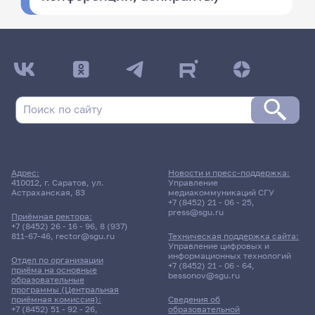
Адрес:
Новости и пресс-поддержка:
410012, г. Саратов, ул.
Управление
Астраханская, 83
медиакоммуникаций СГУ
+7 (8452) 21 - 06 - 25
,
press@sgu.ru
Приёмная ректора:
+7 (8452) 26 - 16 - 96
,
8 (937)
811-67-46
,
rector@sgu.ru
Техническая поддержка сайта:
Управление цифровых и
информационных технологий
Отдел по организации
+7 (8452) 21 - 06 - 64
,
приёма на основные
bessonov@sgu.ru
образовательные
программы (Центральная
приёмная комиссия):
Сведения об
+7 (8452) 51 - 92 - 26
,
образовательной