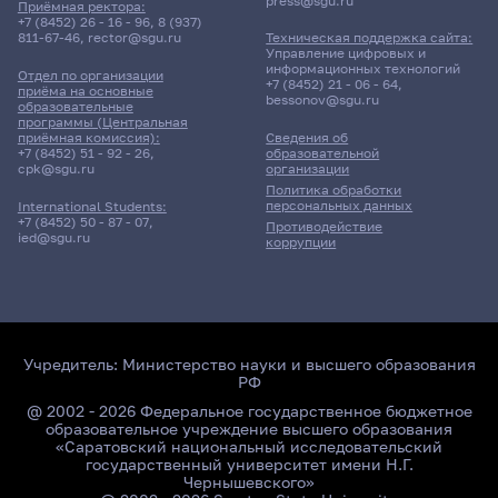
press@sgu.ru
Приёмная ректора:
+7 (8452) 26 - 16 - 96
,
8 (937)
811-67-46
,
rector@sgu.ru
Техническая поддержка сайта:
Управление цифровых и
информационных технологий
Отдел по организации
+7 (8452) 21 - 06 - 64
,
приёма на основные
bessonov@sgu.ru
образовательные
программы (Центральная
приёмная комиссия):
Сведения об
+7 (8452) 51 - 92 - 26
,
образовательной
cpk@sgu.ru
организации
Политика обработки
персональных данных
International Students:
+7 (8452) 50 - 87 - 07
,
Противодействие
ied@sgu.ru
коррупции
Учредитель:
Министерство науки и высшего образования
РФ
@ 2002 - 2026 Федеральное государственное бюджетное
образовательное учреждение высшего образования
«Саратовский национальный исследовательский
государственный университет имени Н.Г.
Чернышевского»