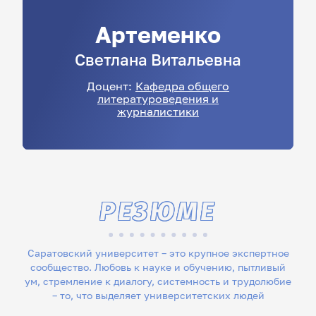
Артеменко
Светлана
Витальевна
Доцент:
Кафедра общего
литературоведения и
журналистики
РЕЗЮМЕ
Саратовский университет – это крупное экспертное
сообщество. Любовь к науке и обучению, пытливый
ум, стремление к диалогу, системность и трудолюбие
– то, что выделяет университетских людей