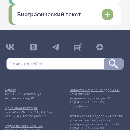
Биографический текст
Адрес:
Новости и пресс-поддержка:
410012, г. Саратов, ул.
Управление
Астраханская, 83
медиакоммуникаций СГУ
+7 (8452) 21 - 06 - 25
,
press@sgu.ru
Приёмная ректора:
+7 (8452) 26 - 16 - 96
,
8 (937)
811-67-46
,
rector@sgu.ru
Техническая поддержка сайта:
Управление цифровых и
информационных технологий
Отдел по организации
+7 (8452) 21 - 06 - 64
,
приёма на основные