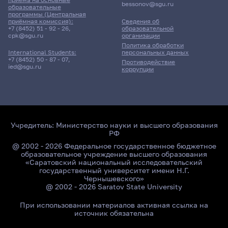
bessonov@sgu.ru
образовательные
программы (Центральная
приёмная комиссия):
Сведения об
+7 (8452) 51 - 92 - 26
,
образовательной
cpk@sgu.ru
организации
Политика обработки
персональных данных
International Students:
+7 (8452) 50 - 87 - 07
,
Противодействие
ied@sgu.ru
коррупции
Учредитель:
Министерство науки и высшего образования
РФ
@ 2002 - 2026 Федеральное государственное бюджетное
образовательное учреждение высшего образования
«Саратовский национальный исследовательский
государственный университет имени Н.Г.
Чернышевского»
@ 2002 - 2026 Saratov State University
При использовании материалов активная ссылка на
источник обязательна