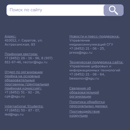
Адрес:
Новости и пресс-поддержка:
410012, г. Саратов, ул.
Управление
Астраханская, 83
медиакоммуникаций СГУ
+7 (8452) 21 - 06 - 25
,
press@sgu.ru
Приёмная ректора:
+7 (8452) 26 - 16 - 96
,
8 (937)
811-67-46
,
rector@sgu.ru
Техническая поддержка сайта:
Управление цифровых и
информационных технологий
Отдел по организации
+7 (8452) 21 - 06 - 64
,
приёма на основные
bessonov@sgu.ru
образовательные
программы (Центральная
приёмная комиссия):
Сведения об
+7 (8452) 51 - 92 - 26
,
образовательной
cpk@sgu.ru
организации
Политика обработки
персональных данных
International Students:
+7 (8452) 50 - 87 - 07
,
Противодействие
ied@sgu.ru
коррупции