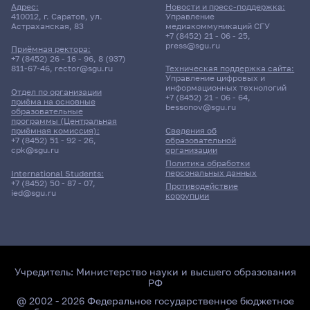
Адрес:
Новости и пресс-поддержка:
410012, г. Саратов, ул.
Управление
Астраханская, 83
медиакоммуникаций СГУ
+7 (8452) 21 - 06 - 25
,
press@sgu.ru
Приёмная ректора:
+7 (8452) 26 - 16 - 96
,
8 (937)
811-67-46
,
rector@sgu.ru
Техническая поддержка сайта:
Управление цифровых и
информационных технологий
Отдел по организации
+7 (8452) 21 - 06 - 64
,
приёма на основные
bessonov@sgu.ru
образовательные
программы (Центральная
приёмная комиссия):
Сведения об
+7 (8452) 51 - 92 - 26
,
образовательной
cpk@sgu.ru
организации
Политика обработки
персональных данных
International Students:
+7 (8452) 50 - 87 - 07
,
Противодействие
ied@sgu.ru
коррупции
Учредитель:
Министерство науки и высшего образования
РФ
@ 2002 - 2026 Федеральное государственное бюджетное