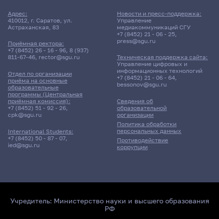
Адрес:
Новости и пресс-поддержка:
410012, г. Саратов, ул.
Управление
Астраханская, 83
медиакоммуникаций СГУ
+7 (8452) 21 - 06 - 25
,
press@sgu.ru
Приёмная ректора:
+7 (8452) 26 - 16 - 96
,
8 (937)
811-67-46
,
rector@sgu.ru
Техническая поддержка сайта:
Управление цифровых и
информационных технологий
Отдел по организации
+7 (8452) 21 - 06 - 64
,
приёма на основные
bessonov@sgu.ru
образовательные
программы (Центральная
приёмная комиссия):
Сведения об
+7 (8452) 51 - 92 - 26
,
образовательной
cpk@sgu.ru
организации
Политика обработки
персональных данных
International Students:
+7 (8452) 50 - 87 - 07
,
Противодействие
ied@sgu.ru
коррупции
Учредитель:
Министерство науки и высшего образования
РФ