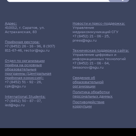
Адрес:
Новости и пресс-поддержка:
410012, г. Саратов, ул.
Управление
Астраханская, 83
медиакоммуникаций СГУ
+7 (8452) 21 - 06 - 25
,
press@sgu.ru
Приёмная ректора:
+7 (8452) 26 - 16 - 96
,
8 (937)
811-67-46
,
rector@sgu.ru
Техническая поддержка сайта:
Управление цифровых и
информационных технологий
Отдел по организации
+7 (8452) 21 - 06 - 64
,
приёма на основные
bessonov@sgu.ru
образовательные
программы (Центральная
приёмная комиссия):
Сведения об
+7 (8452) 51 - 92 - 26
,
образовательной
cpk@sgu.ru
организации
Политика обработки
персональных данных
International Students:
+7 (8452) 50 - 87 - 07
,
Противодействие
ied@sgu.ru
коррупции