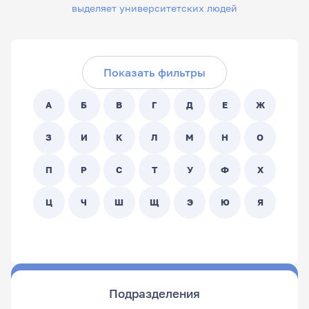
выделяет университетских людей
Скрыть фильтры
Поиск по ФИО сотрудника:
Показать фильтры
Поиск по подразделениям:
А
Б
В
Г
Д
Е
Ж
- Любой -
З
И
К
Л
М
Н
О
П
Р
С
Т
У
Ф
Х
Ц
Ч
Ш
Щ
Э
Ю
Я
Подразделения