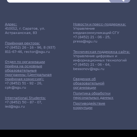
Адрес:
Новости и пресс-поддержка:
410012, г. Саратов, ул.
Управление
Астраханская, 83
медиакоммуникаций СГУ
+7 (8452) 21 - 06 - 25
,
press@sgu.ru
Приёмная ректора:
+7 (8452) 26 - 16 - 96
,
8 (937)
811-67-46
,
rector@sgu.ru
Техническая поддержка сайта:
Управление цифровых и
информационных технологий
Отдел по организации
+7 (8452) 21 - 06 - 64
,
приёма на основные
bessonov@sgu.ru
образовательные
программы (Центральная
приёмная комиссия):
Сведения об
+7 (8452) 51 - 92 - 26
,
образовательной
cpk@sgu.ru
организации
Политика обработки
персональных данных
International Students:
+7 (8452) 50 - 87 - 07
,
Противодействие
ied@sgu.ru
коррупции