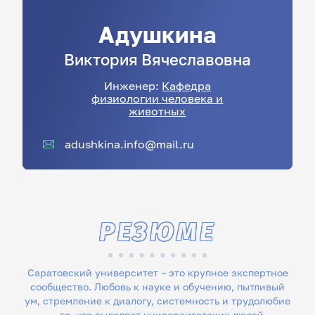
Адушкина
Виктория
Вячеславовна
Инженер:
Кафедра
физиологии человека и
животных
adushkina.info@mail.ru
РЕЗЮМЕ
Саратовский университет – это крупное экспертное
сообщество. Любовь к науке и обучению, пытливый
ум, стремление к диалогу, системность и трудолюбие
– то, что выделяет университетских людей