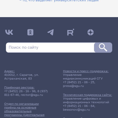
Адрес:
Новости и пресс-поддержка:
410012, г. Саратов, ул.
Управление
Астраханская, 83
медиакоммуникаций СГУ
+7 (8452) 21 - 06 - 25
,
press@sgu.ru
Приёмная ректора:
+7 (8452) 26 - 16 - 96
,
8 (937)
811-67-46
,
rector@sgu.ru
Техническая поддержка сайта:
Управление цифровых и
информационных технологий
Отдел по организации
+7 (8452) 21 - 06 - 64
,
приёма на основные
bessonov@sgu.ru
образовательные
программы (Центральная