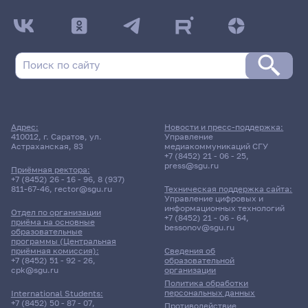
Адрес:
Новости и пресс-поддержка:
410012, г. Саратов, ул.
Управление
Астраханская, 83
медиакоммуникаций СГУ
+7 (8452) 21 - 06 - 25
,
press@sgu.ru
Приёмная ректора:
+7 (8452) 26 - 16 - 96
,
8 (937)
811-67-46
,
rector@sgu.ru
Техническая поддержка сайта:
Управление цифровых и
информационных технологий
Отдел по организации
+7 (8452) 21 - 06 - 64
,
приёма на основные
bessonov@sgu.ru
образовательные
программы (Центральная
приёмная комиссия):
Сведения об
+7 (8452) 51 - 92 - 26
,
образовательной
cpk@sgu.ru
организации
Политика обработки
персональных данных
International Students:
+7 (8452) 50 - 87 - 07
,
Противодействие