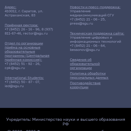
Адрес:
Новости и пресс-поддержка:
410012, г. Саратов, ул.
Управление
Астраханская, 83
медиакоммуникаций СГУ
+7 (8452) 21 - 06 - 25
,
press@sgu.ru
Приёмная ректора:
+7 (8452) 26 - 16 - 96
,
8 (937)
811-67-46
,
rector@sgu.ru
Техническая поддержка сайта:
Управление цифровых и
информационных технологий
Отдел по организации
+7 (8452) 21 - 06 - 64
,
приёма на основные
bessonov@sgu.ru
образовательные
программы (Центральная
приёмная комиссия):
Сведения об
+7 (8452) 51 - 92 - 26
,
образовательной
cpk@sgu.ru
организации
Политика обработки
персональных данных
International Students:
+7 (8452) 50 - 87 - 07
,
Противодействие
ied@sgu.ru
коррупции
Учредитель:
Министерство науки и высшего образования
РФ