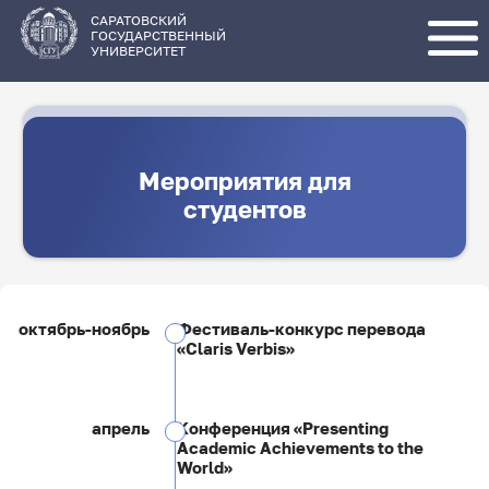
Перейти
к
основному
САРАТОВСКИЙ
содержанию
ГОСУДАРСТВЕННЫЙ
УНИВЕРСИТЕТ
Мероприятия для
студентов
октябрь-ноябрь
Фестиваль-конкурс перевода
«Claris Verbis»
апрель
Конференция «Presenting
Academic Achievements to the
World»