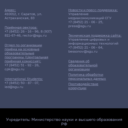
Адрес:
Новости и пресс-поддержка:
410012, г. Саратов, ул.
Управление
Астраханская, 83
медиакоммуникаций СГУ
+7 (8452) 21 - 06 - 25
,
press@sgu.ru
Приёмная ректора:
+7 (8452) 26 - 16 - 96
,
8 (937)
811-67-46
,
rector@sgu.ru
Техническая поддержка сайта:
Управление цифровых и
информационных технологий
Отдел по организации
+7 (8452) 21 - 06 - 64
,
приёма на основные
bessonov@sgu.ru
образовательные
программы (Центральная
приёмная комиссия):
Сведения об
+7 (8452) 51 - 92 - 26
,
образовательной
cpk@sgu.ru
организации
Политика обработки
персональных данных
International Students:
+7 (8452) 50 - 87 - 07
,
Противодействие
ied@sgu.ru
коррупции
Учредитель:
Министерство науки и высшего образования
РФ