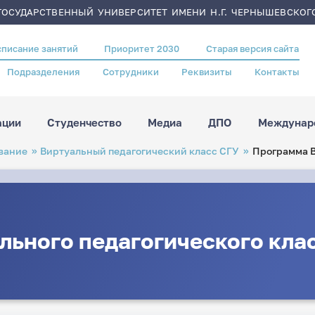
ОСУДАРСТВЕННЫЙ УНИВЕРСИТЕТ ИМЕНИ Н.Г. ЧЕРНЫШЕВСКОГ
списание занятий
Приоритет 2030
Старая версия сайта
Подразделения
Сотрудники
Реквизиты
Контакты
ации
Студенчество
Медиа
ДПО
Междунаро
вание
Виртуальный педагогический класс СГУ
Программа В
ьного педагогического кла