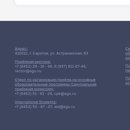
Адрес:
Св
410012, г. Саратов, ул. Астраханская, 83
об
ор
Приёмная ректора:
По
+7 (8452) 26 - 16 - 96
,
8 (937) 811-67-46
,
пе
rector@sgu.ru
Пр
Отдел по организации приёма на основные
ко
образовательные программы (Центральная
приёмная комиссия):
+7 (8452) 51 - 92 - 26
,
cpk@sgu.ru
International Students:
+7 (8452) 50 - 87 - 07
,
ied@sgu.ru