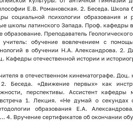
опейской культуры: от античной гимназии 
лософии Е.В. Романовская. 2. Беседа. Школа б
дры социальной психологии образования и р
ые школы латинского Запада. Проф. кафедры 
е образование. Преподаватель Геологического
 учитель: обучение вовлечением с помощь
ологий в обучении Н.А. Александрова. 2. Д
. Кафедры отечественной истории и историогр
учителя в отечественном кинематографе. Доц.
 2. Беседа. «Движение первых» как инст
ожности, перспективы. Ассистент кафедры 
встреча 1. Лекция. «Не думай о секундах 
тодологии образования Е.А. Александрова.
о… 4. Вручение сертификатов об окончании обу