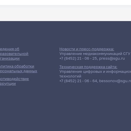
едения об
Новости и пресс-поддержка:
разовательной
Управление медиакоммуникаций СГУ
ганизации
+7 (8452) 21 - 06 - 25
,
press@sgu.ru
литика обработки
Техническая поддержка сайта:
рсональных данных
Управление цифровых и информацио
технологий
отиводействие
+7 (8452) 21 - 06 - 64
,
bessonov@sgu.r
ррупции