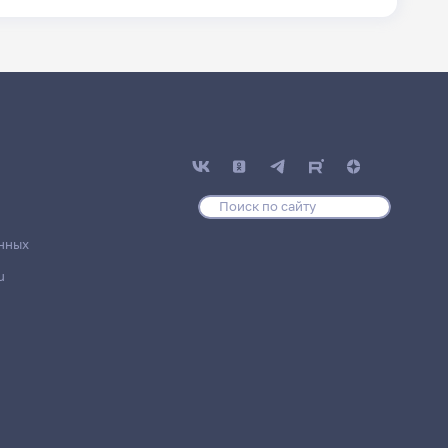
нных
u