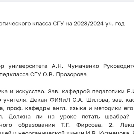
гического класса СГУ на 2023/2024 уч. год
ор университета А.Н. Чумаченко Руководи
 педкласса СГУ О.В. Прозорова
ка и искусство. Зав. кафедрой педагогики Е.И.
о учителя. Декан ФИЯиЛ С.А. Шилова, зав. ка
а, проф. кафедры англ. языка и методики ег
ол. Должна ли на уроке летать швабра? Д
ьного образования Т.Г. Фирсова. 2. Лекц
ей и неорганической химии И.В. Кузнецова. 