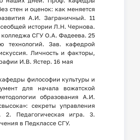
до наших дней. Проф. кафедры
ез стен и оценок: как меняется
азвития А.И. Заграничный. 11
всеобщей истории Л.Н. Чернова.
 колледжа СГУ О.А. Фадеева. 25
ю технологий. Зав. кафедрой
искуссия. Личность и факторы,
афии И.В. Ястер. 16 мая
 кафедры философии культуры и
румент для начала вожатской
методологии образования А.И.
свысока»: секреты управления
 2. Педагогическая игра. 3.
чения в Педклассе СГУ.