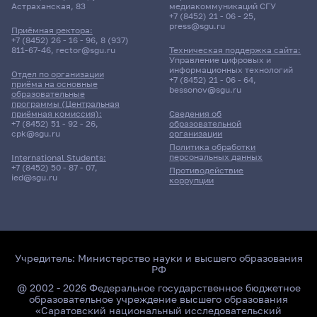
Астраханская, 83
медиакоммуникаций СГУ
+7 (8452) 21 - 06 - 25
,
press@sgu.ru
Приёмная ректора:
+7 (8452) 26 - 16 - 96
,
8 (937)
811-67-46
,
rector@sgu.ru
Техническая поддержка сайта:
Управление цифровых и
информационных технологий
Отдел по организации
+7 (8452) 21 - 06 - 64
,
приёма на основные
bessonov@sgu.ru
образовательные
программы (Центральная
приёмная комиссия):
Сведения об
+7 (8452) 51 - 92 - 26
,
образовательной
cpk@sgu.ru
организации
Политика обработки
персональных данных
International Students:
+7 (8452) 50 - 87 - 07
,
Противодействие
ied@sgu.ru
коррупции
Учредитель:
Министерство науки и высшего образования
РФ
@ 2002 - 2026 Федеральное государственное бюджетное
образовательное учреждение высшего образования
«Саратовский национальный исследовательский