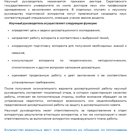
Научный руководитель назначается приказом ректора Саратовского
государственного университета из числа докторов наук или профессоров
одновременно с зачислением аспиранта. В отдельных случаях к научному
руководству подготовкой аспирантов могут привлекаться кандидаты наук
соответствующей специальности, имеющие ученое звание доцента.
Научный руководитель осуществляет следующие функции:
определяет цель и задачи диссертационного исследования;
направляет работу аспиранта в соответствии с выбранной темой;
координирует подготовку аспиранта для получения необходимых знаний и
навыков;
консультирует аспиранта по теоретическим, методологическим,
стилистическим и другим вопросам написания диссертации;
оценивает проделанную работу и дает заключение о ее соответствии
установленным требованиям.
После получения окончательного варианта диссертационной работы научный
руководитель составляет письменный отзыв, в котором характеризует качество
работы, отмечает ее положительные стороны, особое внимание обращает на не
устраненные недостатки, мотивируя возможность или нецелесообразность
представления диссертационной работы на защиту в диссертационном совете.
Научный руководитель несет ответственность за предоставление в отдел
аспирантуры результатов аттестации аспирантов, а так же контролирует и несет
ответственность за выполнение аспирантом индивидуального плана работы.
Количество вакантных мест для перевода на обучение по программам