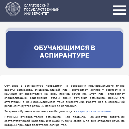
Перейти
к
основному
САРАТОВСКИЙ
содержанию
ГОСУДАРСТВЕННЫЙ
УНИВЕРСИТЕТ
ОБУЧАЮЩИМСЯ В
АСПИРАНТУРЕ
Обучение в аспирантуре проводится на основании индивидуального плана
работы аспиранта. Индивидуальный план составляет аспирант совместно с
научным руководителем на весь период обучения. Этот план определяет
специализацию, содержание, объем, сроки обучения аспиранта, формы его
аттестации, в нём формулируется тема диссертации. Работа над диссертацией
регламентируется рабочим планом ее написания.
За время обучения аспиранту необходимо сдать
кандидатские экзамены
.
Научным руководителем аспиранта, как правило, назначается сотрудник
соответствующей кафедры, имеющий ученую степень по тем отраслям наук, по
которым проходит подготовка аспирантов.