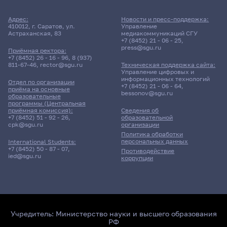
Адрес:
Новости и пресс-поддержка:
410012, г. Саратов, ул.
Управление
Астраханская, 83
медиакоммуникаций СГУ
+7 (8452) 21 - 06 - 25
,
press@sgu.ru
Приёмная ректора:
+7 (8452) 26 - 16 - 96
,
8 (937)
811-67-46
,
rector@sgu.ru
Техническая поддержка сайта:
Управление цифровых и
информационных технологий
Отдел по организации
+7 (8452) 21 - 06 - 64
,
приёма на основные
bessonov@sgu.ru
образовательные
программы (Центральная
приёмная комиссия):
Сведения об
+7 (8452) 51 - 92 - 26
,
образовательной
cpk@sgu.ru
организации
Политика обработки
персональных данных
International Students:
+7 (8452) 50 - 87 - 07
,
Противодействие
ied@sgu.ru
коррупции
Учредитель:
Министерство науки и высшего образования
РФ