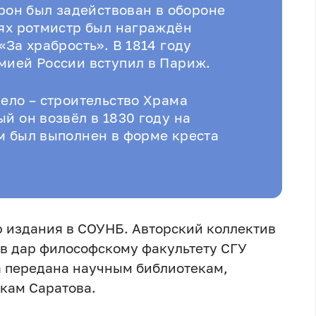
дрон был задействован в обороне
оях ротмистр был награждён
«За храбрость». В 1814 году
мией России вступил в Париж.
дело – строительство Храма
й он возвёл в 1830 году на
м был выполнен в форме креста
 издания в СОУНБ. Авторский коллектив
 в дар философскому факультету СГУ
а передана научным библиотекам,
кам Саратова.