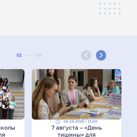
01
05
0
06.08.2026 / 11:00
школы
7 августа – «День
ля
тишины» для