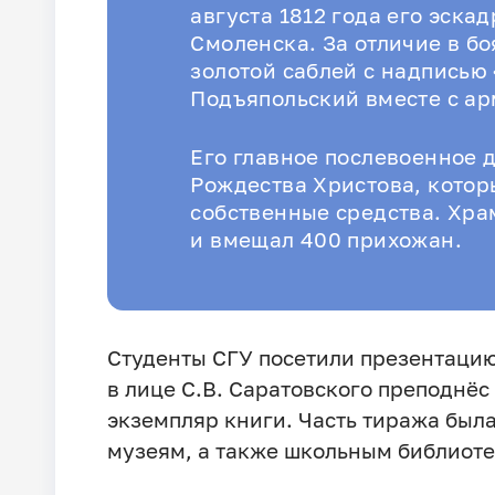
августа 1812 года его эска
Смоленска. За отличие в б
золотой саблей с надписью 
Подъяпольский вместе с ар
Его главное послевоенное 
Рождества Христова, которы
собственные средства. Хра
и вмещал 400 прихожан.
Студенты СГУ посетили презентацию
в лице С.В. Саратовского преподнёс
экземпляр книги. Часть тиража был
музеям, а также школьным библиоте