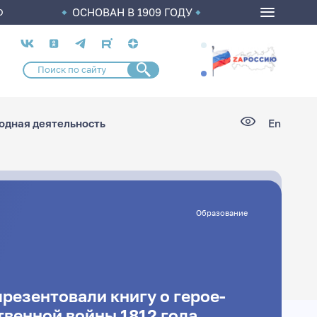
ОСНОВАН В 1909 ГОДУ
О
Социальные
сети
дная деятельность
En
Образование
резентовали книгу о герое-
твенной войны 1812 года