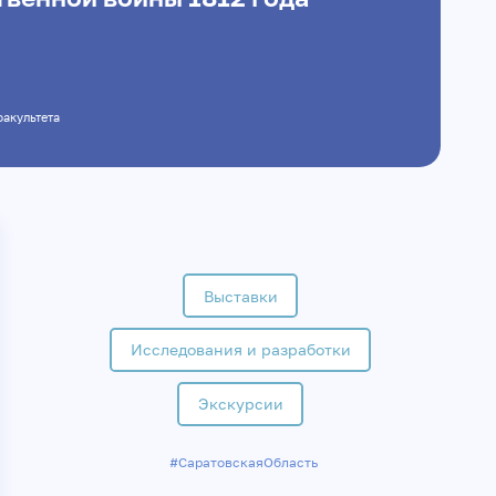
 факультета
Выставки
Исследования и разработки
Экскурсии
#СаратовскаяОбласть