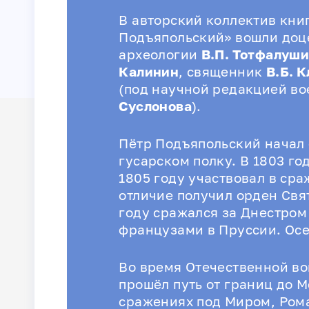
В авторский коллектив кни
Подъяпольский» вошли доц
археологии
В.П. Тотфалуши
Калинин
, священник
В.Б. 
(под научной редакцией в
Суслонова
).
Пётр Подъяпольский начал 
гусарском полку. В 1803 го
1805 году участвовал в сра
отличие получил орден Свят
году сражался за Днестром 
французами в Пруссии. Осе
Во время Отечественной во
прошёл путь от границ до М
сражениях под Миром, Ром