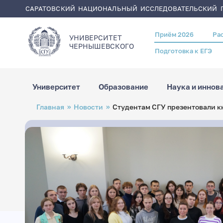
САРАТОВСКИЙ НАЦИОНАЛЬНЫЙ ИССЛЕДОВАТЕЛЬСКИЙ Г
Приём 2026
Ра
Header
УНИВЕРСИТЕТ
menu
ЧЕРНЫШЕВСКОГO
Подготовка к ЕГЭ
Университет
Образование
Наука и иннов
Перейти
Строка
Главная
Новости
Студентам СГУ презентовали кн
к
навигации
основному
содержанию