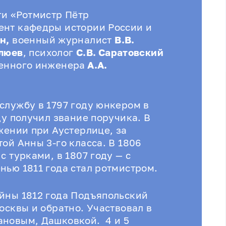
ги «Ротмистр Пётр
ент кафедры истории России и
н,
военный журналист
В.В.
Клюев
, психолог
С.В. Саратовский
оенного инженера
А.А.
службу в 1797 году юнкером в
ду получил звание поручика. В
жении при Аустерлице, за
ой Анны 3-го класса. В 1806
с турками, в 1807 году — с
нью 1811 года стал ротмистром.
йны 1812 года Подъяпольский
осквы и обратно. Участвовал в
ановым, Дашковкой. 4 и 5