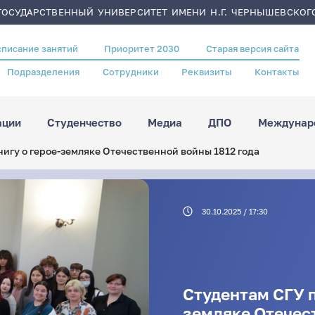
ОСУДАРСТВЕННЫЙ УНИВЕРСИТЕТ ИМЕНИ Н.Г. ЧЕРНЫШЕВСКОГ
списание занятий
Приоритет 2030
Старая версия сайта
Подразделения
Сотрудники
Реквизиты
Контакты
ации
Студенчество
Медиа
ДПО
Междунаро
игу о герое-земляке Отечественной войны 1812 года
30.10.2025 / 17:30
Студентам СГУ п
земляке Отечес