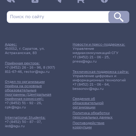
Адрес:
Новости и пресс-поддержка:
410012, г. Саратов, ул.
Управление
Астраханская, 83
медиакоммуникаций СГУ
+7 (8452) 21 - 06 - 25
,
press@sgu.ru
Приёмная ректора:
+7 (8452) 26 - 16 - 96
,
8 (937)
811-67-46
,
rector@sgu.ru
Техническая поддержка сайта:
Управление цифровых и
информационных технологий
Отдел по организации
+7 (8452) 21 - 06 - 64
,
приёма на основные
bessonov@sgu.ru
образовательные
программы (Центральная
приёмная комиссия):
Сведения об
+7 (8452) 51 - 92 - 26
,
образовательной
cpk@sgu.ru
организации
Политика обработки
персональных данных
International Students:
+7 (8452) 50 - 87 - 07
,
Противодействие
ied@sgu.ru
коррупции