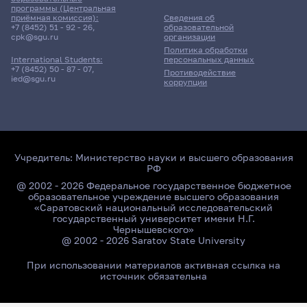
программы (Центральная
приёмная комиссия):
Сведения об
+7 (8452) 51 - 92 - 26
,
образовательной
cpk@sgu.ru
организации
Политика обработки
персональных данных
International Students:
+7 (8452) 50 - 87 - 07
,
Противодействие
ied@sgu.ru
коррупции
Учредитель:
Министерство науки и высшего образования
РФ
@ 2002 - 2026 Федеральное государственное бюджетное
образовательное учреждение высшего образования
«Саратовский национальный исследовательский
государственный университет имени Н.Г.
Чернышевского»
@ 2002 - 2026 Saratov State University
При использовании материалов активная ссылка на
источник обязательна