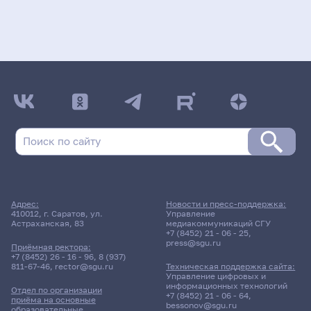
Адрес:
Новости и пресс-поддержка:
410012, г. Саратов, ул.
Управление
Астраханская, 83
медиакоммуникаций СГУ
+7 (8452) 21 - 06 - 25
,
press@sgu.ru
Приёмная ректора:
+7 (8452) 26 - 16 - 96
,
8 (937)
811-67-46
,
rector@sgu.ru
Техническая поддержка сайта:
Управление цифровых и
информационных технологий
Отдел по организации
+7 (8452) 21 - 06 - 64
,
приёма на основные
bessonov@sgu.ru
образовательные