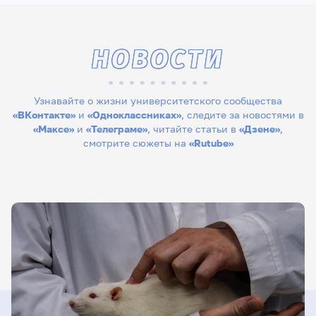
НОВОСТИ
Узнавайте о жизни университетского сообщества
«ВКонтакте»
и
«Одноклассниках»
, следите за новостями в
«Максе»
и
«Телеграме»
, читайте статьи в
«Дзене»
,
смотрите сюжеты на
«Rutube»