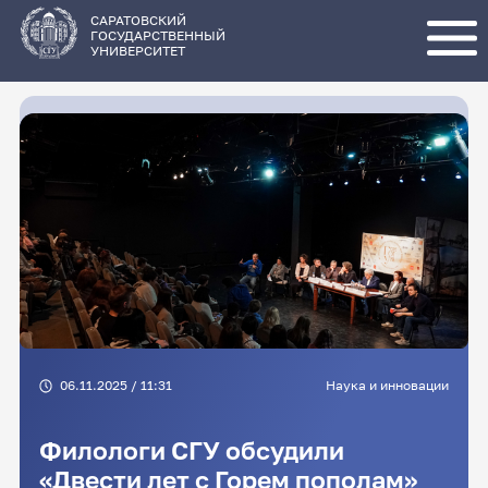
Перейти
к
основному
САРАТОВСКИЙ
содержанию
ГОСУДАРСТВЕННЫЙ
УНИВЕРСИТЕТ
06.11.2025 / 11:31
Наука и инновации
Филологи СГУ обсудили
«Двести лет с Горем пополам»