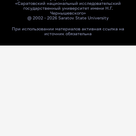
«Саратовский национальный исследовательский
государственный университет имени Н.Г.
Чернышевского»
@ 2002 - 2026 Saratov State University
При использовании материалов активная ссылка на
источник обязательна