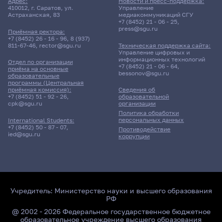
Адрес:
Новости и пресс-поддержка:
410012, г. Саратов, ул.
Управление
Астраханская, 83
медиакоммуникаций СГУ
+7 (8452) 21 - 06 - 25
,
press@sgu.ru
Приёмная ректора:
+7 (8452) 26 - 16 - 96
,
8 (937)
811-67-46
,
rector@sgu.ru
Техническая поддержка сайта:
Управление цифровых и
информационных технологий
Отдел по организации
+7 (8452) 21 - 06 - 64
,
приёма на основные
bessonov@sgu.ru
образовательные
программы (Центральная
приёмная комиссия):
Сведения об
+7 (8452) 51 - 92 - 26
,
образовательной
cpk@sgu.ru
организации
Политика обработки
персональных данных
International Students:
+7 (8452) 50 - 87 - 07
,
Противодействие
ied@sgu.ru
коррупции
Учредитель:
Министерство науки и высшего образования
РФ
@ 2002 - 2026 Федеральное государственное бюджетное
образовательное учреждение высшего образования