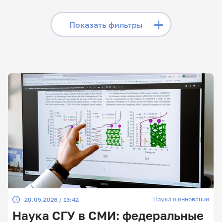
«Телеграме», читайте
лонгриды в «Дзене»,
Скрыть фильтры
Показать фильтры
смотрите сюжеты на
«Rutube»
Поиск по заголовкам
Поиск по рубрикам
Поиск по дате
Поиск по темам
Наука и инновации
20.05.2026 / 13:42
Поиск по ключевым словам
Наука СГУ в СМИ: федеральные