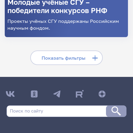
Молодые учёные СГУ –
победители конкурсов РНФ
Проекты учёных СГУ поддержаны Российским
научным фондом.
Скрыть фильтры
Показать фильтры
Поиск по заголовкам
Поиск по рубрикам
Поиск по дате