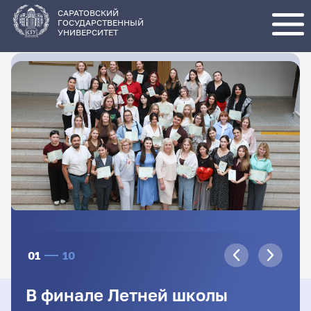
Перейти
к
основному
САРАТОВСКИЙ
содержанию
ГОСУДАРСТВЕННЫЙ
УНИВЕРСИТЕТ
01
10
В финале Летней школы