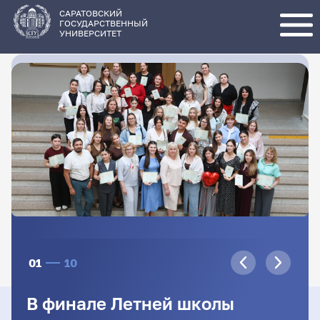
Перейти
к
основному
САРАТОВСКИЙ
содержанию
ГОСУДАРСТВЕННЫЙ
УНИВЕРСИТЕТ
01
10
В финале Летней школы